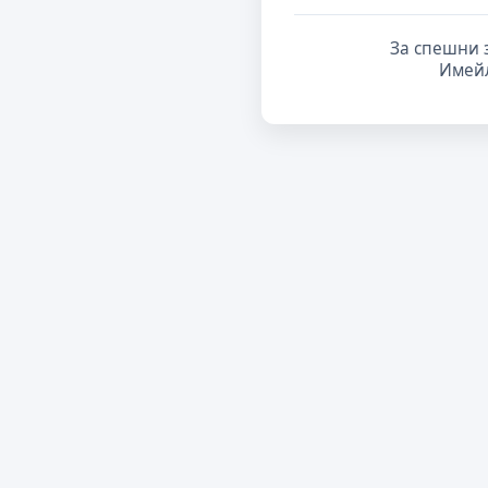
За спешни 
Имей