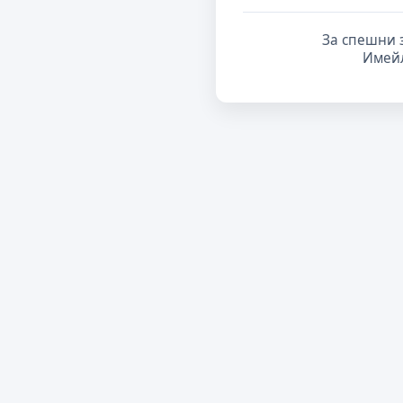
За спешни 
Имей