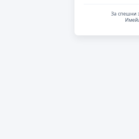
За спешни 
Имей