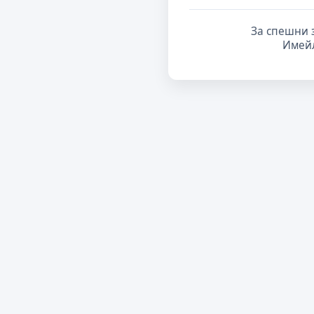
За спешни 
Имей