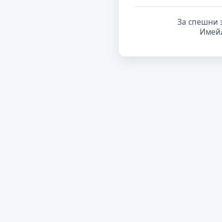
За спешни 
Имей