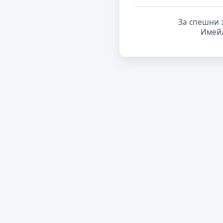
За спешни 
Имей