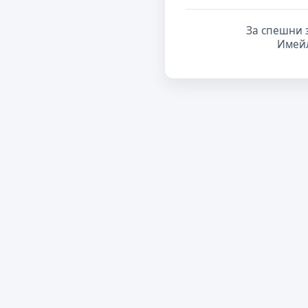
За спешни 
Имей