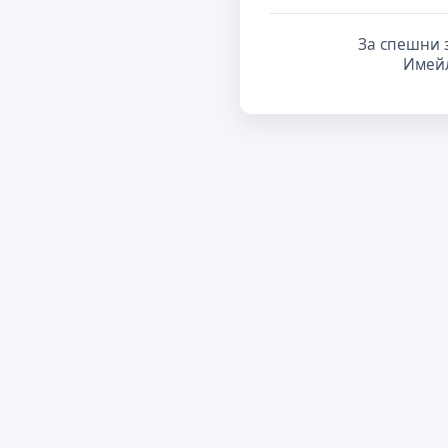
За спешни 
Имей