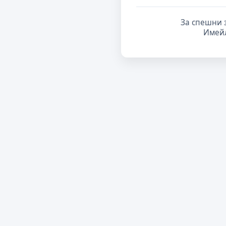
За спешни 
Имей