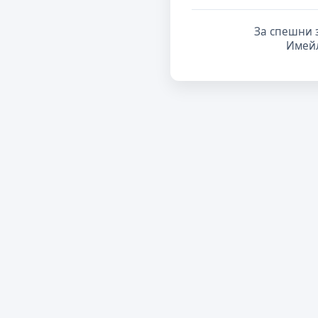
За спешни 
Имей