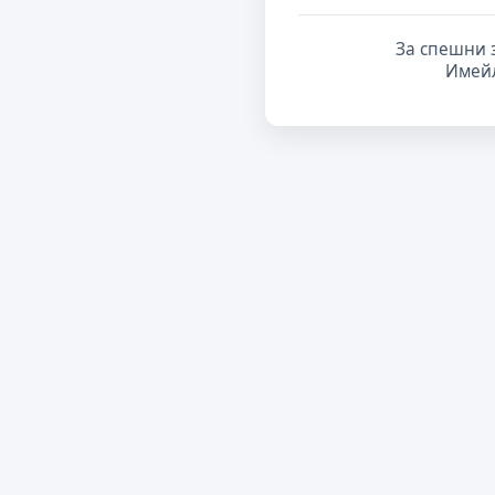
За спешни 
Имей