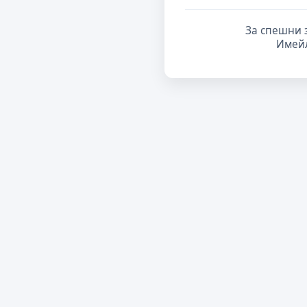
За спешни 
Имей