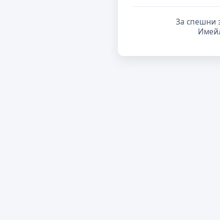
За спешни 
Имей