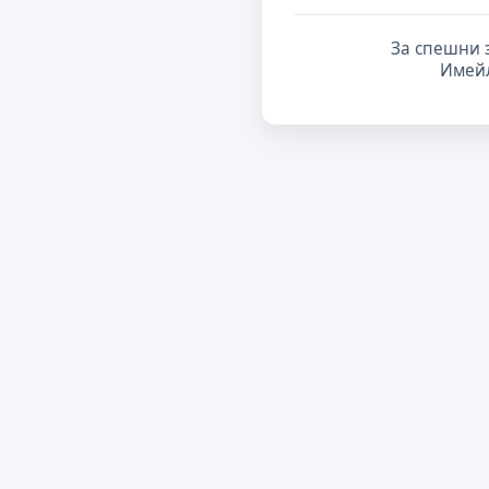
За спешни 
Имей