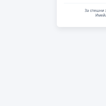
За спешни 
Имей