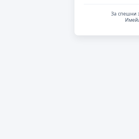
За спешни 
Имей