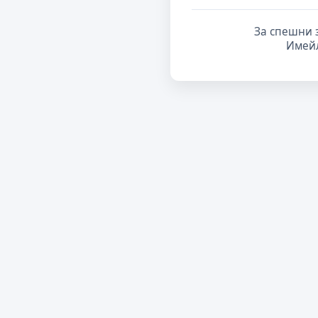
За спешни 
Имей