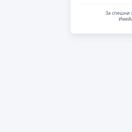
За спешни 
Имей