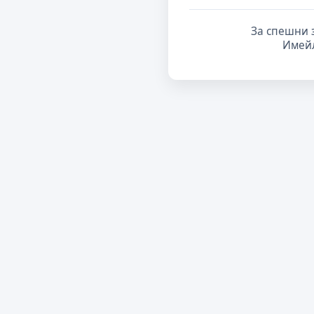
За спешни 
Имей